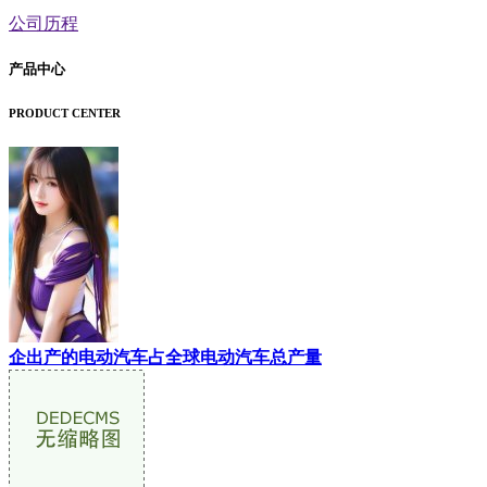
公司历程
产品中心
PRODUCT CENTER
企出产的电动汽车占全球电动汽车总产量