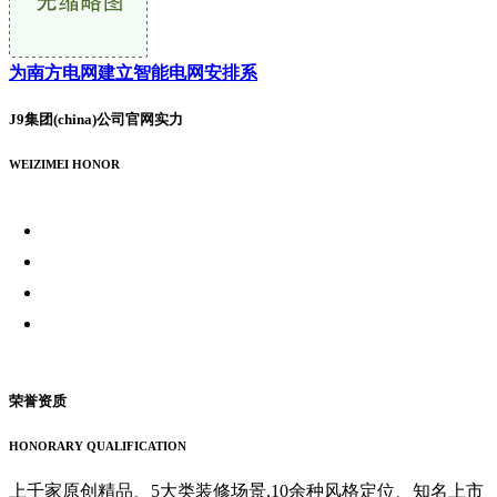
为南方电网建立智能电网安排系
J9集团(china)公司官网实力
WEIZIMEI HONOR
荣誉资质
HONORARY QUALIFICATION
上千家原创精品、5大类装修场景,10余种风格定位、知名上市