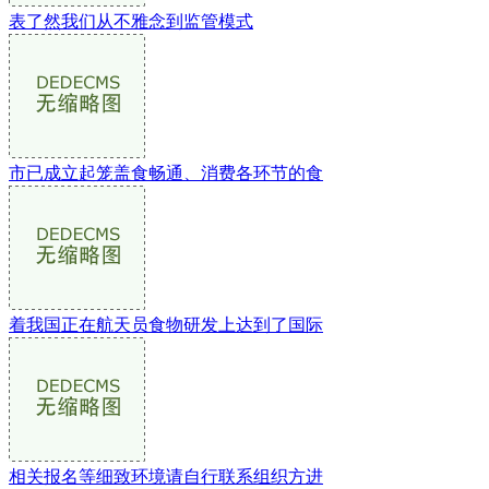
表了然我们从不雅念到监管模式
市已成立起笼盖食畅通、消费各环节的食
着我国正在航天员食物研发上达到了国际
相关报名等细致环境请自行联系组织方进