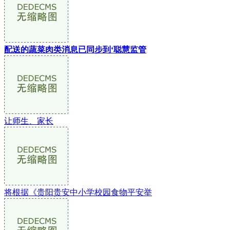
配送的蔬菜肉类消息已同步到‘聪慧监管
让师生、家长
将根据《贵阳贵安中小学校园食物平安举